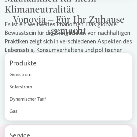
Klimaneutralität
Vonovia – Für Ihr Zuhause
Es ist ein weltweites Phänomen. Das globale
gemacht
Bewusstsein für die Dringlichkeit von nachhaltigen
Praktiken zeigt sich in verschiedenen Aspekten des
Lebensstils, Konsumverhaltens und politischen
Engagements. Die Menschen haben verstanden:
Produkte
Jeder noch so kleine Beitrag ist wichtig und kann
Grünstrom
zum Umweltschutz beitragen.
Solarstrom
Im Folgenden haben wir die vielzähligen Wege
zusammengefasst, die wir gemeinsam gehen
Dynamischer Tarif
können, um weiterhin in Zukunft einen wichtigen
Gas
Bestandteil zur Energiewende leisten zu können.
Service