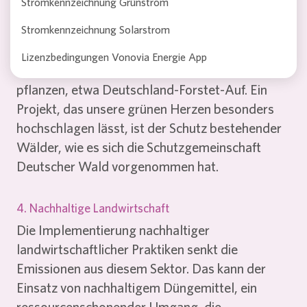
Schutz bestehender Ökosysteme sind daher
Stromkennzeichnung Grünstrom
essenziell.
Stromkennzeichnung Solarstrom
Es gibt bereits viele Aufforstungsprogramme,
Lizenzbedingungen Vonovia Energie App
die es sich zum Ziel gemacht haben, Bäume zu
pflanzen, etwa Deutschland-Forstet-Auf. Ein
Projekt, das unsere grünen Herzen besonders
hochschlagen lässt, ist der Schutz bestehender
2026 © Vonovia SE
Wälder, wie es sich die Schutzgemeinschaft
Deutscher Wald vorgenommen hat.
Impressum
AGB Strom
4. Nachhaltige Landwirtschaft
Die Implementierung nachhaltiger
AGB Solarstrom
landwirtschaftlicher Praktiken senkt die
AGB Erdgas
Emissionen aus diesem Sektor. Das kann der
Einsatz von nachhaltigem Düngemittel, ein
ressourcenschonender Umgang, die