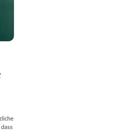
e
zliche
 dass