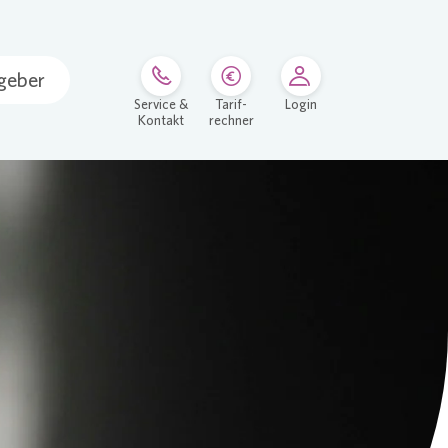
geber
Service &
Tarif-
Login
Kontakt
rechner